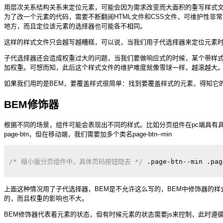
用层次关系结构关系来定位元素，可能会因为需求改变而大面积的重写样式文
为了改一个元素的代码，需要不断翻阅HTML文件和CSS文件，可维护性非
地方，而且定位该元素的选择器也可能各不相同。
这样的样式文件只会越写越糟糕，可以说，当我们用子代选择器来定位元素
子代选择器还会造成权重过大的问题，当我们要做响应式的时候，某个带样
加权重。可想而知，此后这个样式文件的维护难度就像雪球一样，越滚越大
如果我们用的是BEM，要覆盖样式很简单：找到要覆盖样式的元素，得知它
BEM修饰器
根据不同的场景，组件可能会表现出不同的样式。比如分页组件在pc端具有
page-btn，但在移动端，我们需要加多个类名page-btn--min
/* 缩小版分页组件中，具体页码按钮隐去 */
.page-btn--min
.pag
上面这种情况用了子代选择器，BEM是不允许这么写的，BEM中修饰器的
的，而且权重的影响也不大。
BEM修饰器代表着元素的状态，但有时候元素的状态需要js来控制，此时遵