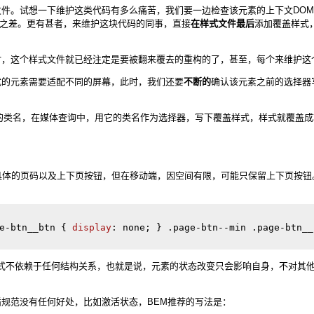
件。试想一下维护这类代码有多么痛苦，我们要一边检查该元素的上下文DOM
常之差。更有甚者，来维护这块代码的同事，直接
在样式文件最后
添加覆盖样式
时，这个样式文件就已经注定是要被翻来覆去的重构的了，甚至，每个来维护这
式的元素需要适配不同的屏幕，此时，我们还要
不断的
确认该元素之前的选择器
。
的类名，在媒体查询中，用它的类名作为选择器，写下覆盖样式，样式就覆盖
具体的页码以及上下页按钮，但在移动端，因空间有限，可能只保留上下页按
e-btn__btn
{ 
display
: 
none
; 
} 
.page-btn--min
.page-btn__
样式不依赖于任何结构关系，也就是说，元素的状态改变只会影响自身，不对其
循规范没有任何好处，比如激活状态，BEM推荐的写法是：