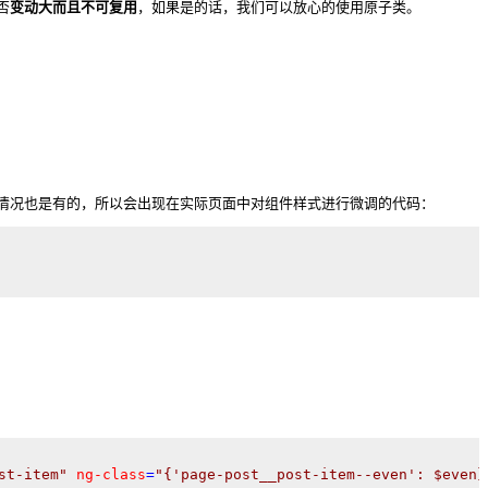
否
变动大而且不可复用
，如果是的话，我们可以放心的使用原子类。
情况也是有的，所以会出现在实际页面中对组件样式进行微调的代码：
st-item"
ng-class
=
"{'page-post__post-item--even': $even}