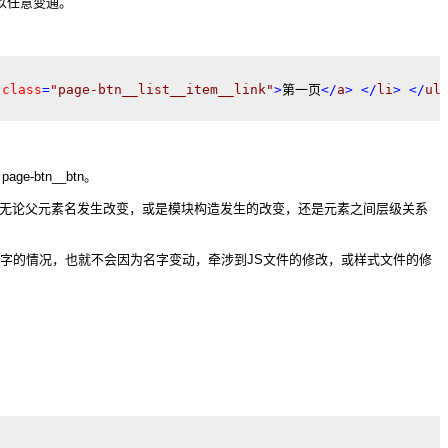
可以任意变通。
class
=
"page-btn__list__item__link"
>
第一页
</
a
>
</
li
>
</
ul
btn__btn。
，无论父元素名发生改变，或是模块构造发生的改变，还是元素之间层级关系
字的情况，也就不会因为名字变动，牵涉到JS文件的修改，或样式文件的修