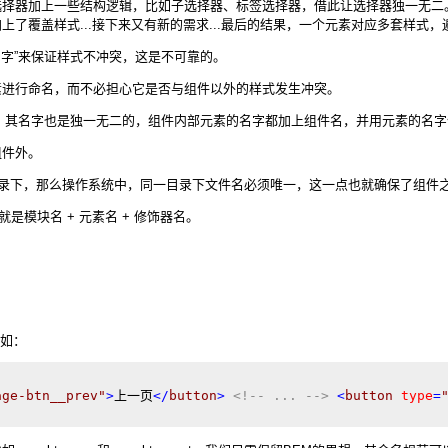
选择器加上一些结构逻辑，比如子选择器、标签选择器，借此让选择器独一无二
覆盖样式...接下来又有新的需求...最后的结果，一个元素对应多套样式，遍
名字”来保证样式不冲突，这是不可靠的。
素进行命名，而不必担心它是否与组件以外的样式发生冲突。
，其名字也是独一无二的，组件内部元素的名字都加上组件名，并用元素的名
组件外。
目录下，那么操作系统中，同一目录下文件名必须唯一，这一点也就确保了组件
me，也就是模块名 + 元素名 + 修饰器名。
比如：
age-btn__prev"
>
上一页
</
button
>
<!-- ... -->
<
button
type
=