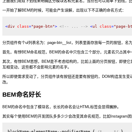
上面我们用双下划线来明确区分模块名和元素名，当然也可以用单下划线，比如page-
一开始了解BEM的时候，可能会产生误解，出现以下不正确的命名方式：
<
div
class
=
"page-btn"
>
<!-- ... -->
<
ul
class
=
"page-b
分页组件有个ul列表名为：page-btn__list，列表里面存放每一页的按钮，名为：page
首先，有悖BEM命名规范，BEM的命名中只包含三个部分，元素名只占其中一部
其次，有悖BEM思想，BEM是不考虑结构的，比如上面的分页按钮，即使
互相变动，这些都不会影响元素的名字。
所以即使需求变动了，分页组件该有按钮还是要有按钮的，DOM构造发生变
改。
BEM命名好长
BEM的命名中包含了模块名，长长的命名会让HTML标签会显得臃肿。
其实每个使用BEM的开发团队多多少少会改变其命名规范，比如Instagram
.blockName-elementName--modifierName
{ 
/* ... */
} 