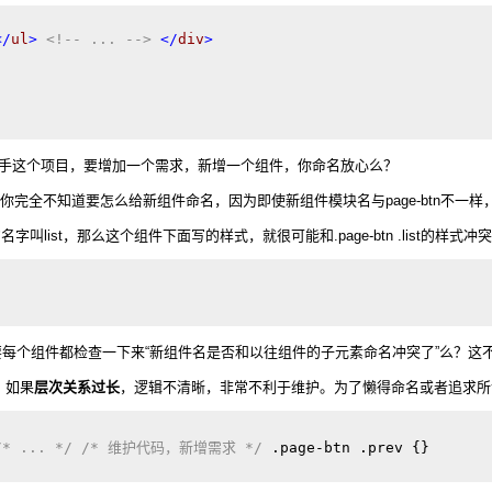
</
ul
>
<!-- ... -->
</
div
>
 
接手这个项目，要增加一个需求，新增一个组件，你命名放心么？
是你完全不知道要怎么给新组件命名，因为即使新组件模块名与page-btn不
list，那么这个组件下面写的样式，就很可能和.page-btn .list的样式冲突
每个组件都检查一下来“新组件名是否和以往组件的子元素命名冲突了”么？这
，如果
层次关系过长
，逻辑不清晰，非常不利于维护。为了懒得命名或者追求所
/* ... */
/* 维护代码，新增需求 */
.page-btn
.prev
{} 