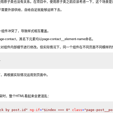
使使用原子类也没有关系。在项目中，使用原子类之前应该考虑一下，这个场景是
乎不需要外部供给，自给自足就能够运转下去。
一组件冲突了，导致样式相互覆盖。
ntact，其名下元素均以page-contact__element-name命名。
会对组件内部细节进行修改。但实际情况下，同一个组件在不同页面不同模样的
} 
下，再根据实际情况运用到页面中。
框架时，整个HTML看起来会更混乱：
ck by post.id"
ng-if
=
"$index === 0"
class
=
"page-post__po