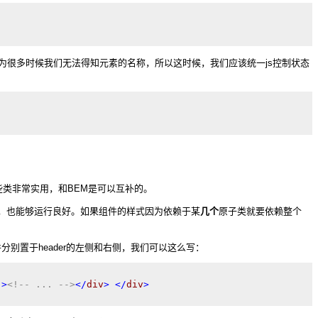
不合理的，因为很多时候我们无法得知元素的名称，所以这时候，我们应该统一js控制状态
等类，这些类非常实用，和BEM是可以互补的。
，也能够运行良好。如果组件的样式因为依赖于某
几个
原子类就要依赖整个
个组件分别置于header的左侧和右侧，我们可以这么写：
"
>
<!-- ... -->
</
div
>
</
div
>