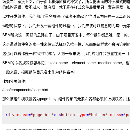
场景二：承接上文，由于页面和弹窗样式冲突了，所以把页面的冲突样式的
的结构逻辑，看不过来，嫌麻烦，就干脆在样式文件最后用另一套选择器，加上了
以往开发组件，我们都用“重名概率小”或者干脆起个“当时认为是独一无二的
理想的状态下，我们开发一套组件的过程中，我们应该可以随意的为其中元
BEM解决这一问题的思路在于，由于项目开发中，每个组件都是唯一无二的
这是通过组件名的唯一性来保证选择器的唯一性，从而保证样式不会污染到
这也可以看作是一种“硬性约束”，因为一般来说，我们的组件会放置在同一
BEM的命名规矩很容易记：block-name__element-name--modifier-na
一般来说，根据组件目录名来作为组件名字：
比如分页组件：
/app/components/page-btn/
那么该组件模块就名为page-btn，组件内部的元素命名都必须加上模块名，
<
div
class
=
"page-btn"
>
<
button
type
=
"button"
class
=
"p