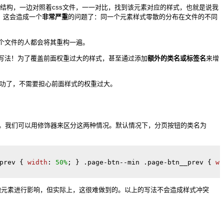
结构，一边对照着css文件，一一对比，找到该元素对应的样式，也就是说我
，这会造成一个
非常严重
的问题了：同一个元素样式零散的分布在文件的不同
个文件的人都会将其重构一遍。
写法！为了覆盖前面权重过大的样式，甚至通过添加
额外的类名或标签名
来增
成功了，不需要担心前面样式的权重过大。
钮。我们可以用修饰器来区分这两种情况。默认情况下，分页按钮的类名为
prev
{ 
width
: 
50%
; 
} 
.page-btn--min
.page-btn__prev
{ 
wi
他元素进行影响，但实际上，这很难做到的。以上的写法不会造成样式冲突