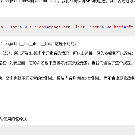
btn_prev和page-btn_next。我们只需保留BEM的思想，其命名规范
tn__list"
>
<
li
class
=
"page-btn__list__item"
>
<
a
href
=
"#"
-btn__list__item__link，这是不对的。
分，所以不能出现多个元素名的情况，所以上述每一页的按钮名可以改成：page-
它是在ul列表里面，它的命名也不应该考虑其父级元素。当我们遵循了这个规定
动，至多也就不同元素的增删减，模块内名称也随之增删减，而不会出现修改名
团队使用的驼峰式: