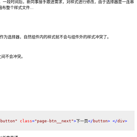
。一段时间后，新同事接手跟进需求，对样式进行修改，由于选择器是一连串
布整个样式文件...
字作为选择器，自然组件内的样式就不会与组件外的样式冲突了。
之间不会冲突。
"button"
class
=
"page-btn__next"
>
下一页
</
button
>
</
div
>