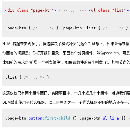
<
div
class
=
"page-btn"
>
<!-- ... -->
<
ul
class
=
"list"
>
.page-btn
{ 
/* ... */
} 
.page-btn
.list
{ 
/* ... */
}
HTML看起来美观多了，但这解决了样式冲突问题么？试想下，如果让你来
你面临的问题是：你打开组件目录，里面有个分页组件，叫做page-btn，可
比如新的需求是“新增一个列表组件”，如果该组件的名字叫做list，其根节点的名字叫
.list
{ 
/* ... */
} 
这还仅仅只有两个组件而已，实际项目中，十几个或几十个组件，难道我们要
BEM禁止使用子代选择器，以上是原因之一。子代选择器不好的地方还在于
.page-btn
button
:first-child
{} 
.page-btn
ul
li
a
{} 