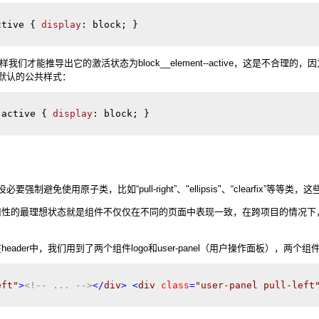
ctive
{ 
display
: 
block
; 
} 
，这样我们才能推导出它的激活状态为block__element--active，这是
默认的公共样式：
-active
{ 
display
: 
block
; 
} 
避免使用原子类，比如“pull-right”、"ellipsis"、“clearfix”等
用性的最理想状态就是组件不仅仅在不同的页面中表现一致，在跨项目的情况下
header中，我们用到了两个组件logo和user-panel（用户操作面板），两
eft"
>
<!-- ... -->
</
div
>
<
div
class
=
"user-panel pull-left