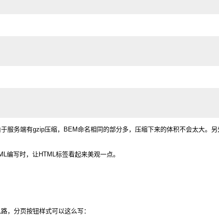
服务端有gzip压缩，BEM命名相同的部分多，压缩下来的体积不会太大。另
L编写时，让HTML标签看起来美观一点。
思路，分页按钮样式可以这么写：