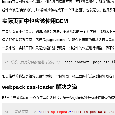
header可以封装成一个模块，但它复用程度不高，不能算是组件，所以即
组件应该是“自洽的”，其本身就应该构成了一个“生态圈”，也就是说，他几
实际页面中也应该使用BEM
在实际页面中也需要用到BEM命名方法，不然乱起的一个名字很可能就和某
假如我们有联系页面，路径是/pages/contact/。那么该页面的模块名可以是page-co
一般来说，实际页面中只是对组件进行调用，对组件的位置进行调整，但不
/* 联系页面对分页按钮进行微调 */
.page-contact
.page-btn
{
但更推荐的做法是给分页组件添加一个修饰器，将上面的样式放到修饰器名
webpack css-loader 解决之道
BEM主要被诟病的一点在于其命名过长，结合Angular这种带有标签指令的
<!-- 发帖页面 -->
<
span
ng-repeat
=
"post in postData tra